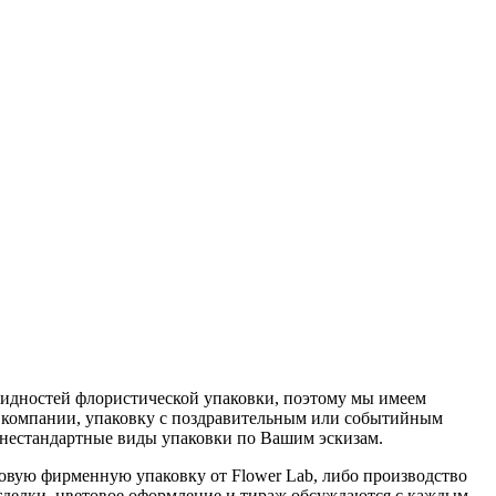
овидностей флористической упаковки, поэтому мы имеем
 компании, упаковку с поздравительным или событийным
 нестандартные виды упаковки по Вашим эскизам.
овую фирменную упаковку от Flower Lab, либо производство
отделки, цветовое оформление и тираж обсуждаются с каждым