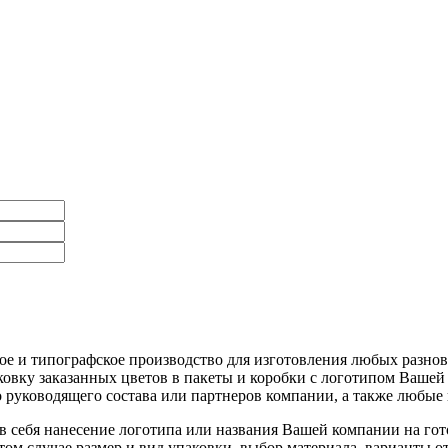
ное и типографское производство для изготовления любых разн
вку заказанных цветов в пакеты и коробки с логотипом Вашей
 руководящего состава или партнеров компании, а также любые
 себя нанесение логотипа или названия Вашей компании на гот
ом случае размер и вид упаковки, выбор материала, варианты 