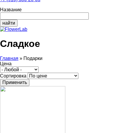
Название
Сладкое
Главная
»
Подарки
Цена
Вы здесь
Сортировка